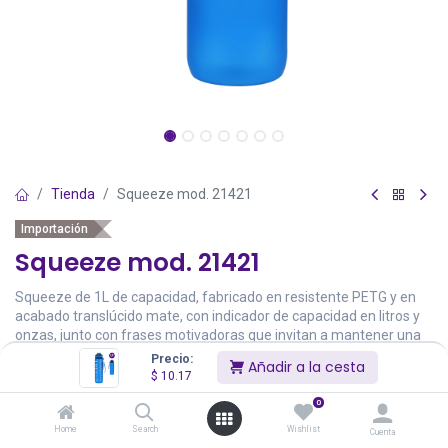
Tienda
Squeeze mod. 21421
Importación
Squeeze mod. 21421
Squeeze de 1L de capacidad, fabricado en resistente PETG y en
acabado translúcido mate, con indicador de capacidad en litros y
onzas, junto con frases motivadoras que invitan a mantener una
adecuada hidratación. Con tapón negro de rosca. Incluye
Precio:
Añadir a la cesta
dosificador con cierre de seguridad y cómoda cinta de transporte.
$
10.17
Libre de BPA.
0
$
10.17
Home
Search
Wishlist
Cuenta