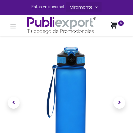
Miramonte
Estas en sucursal:
0