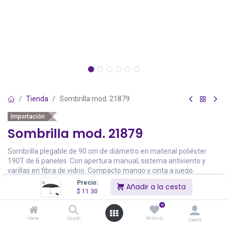
Tienda
Sombrilla mod. 21879
Importación
Sombrilla mod. 21879
Sombrilla plegable de 90 cm de diámetro en material poliéster
190T de 6 paneles. Con apertura manual, sistema antiviento y
varillas en fibra de vidrio. Compacto mango y cinta a juego.
Presentado en funda de transporte rígida fabricada en PU con
Precio:
Añadir a la cesta
cierre de cremallera y cinta a juego.
$
11.30
20". Sistema Anti-viento. Funda Poliéster
0
$
11.30
Home
Search
Wishlist
Cuenta