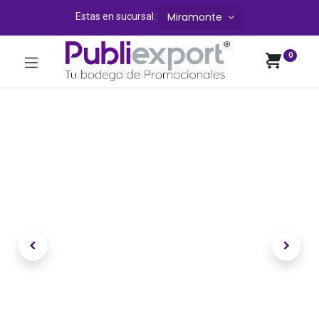
Miramonte
Estas en sucursal:
0