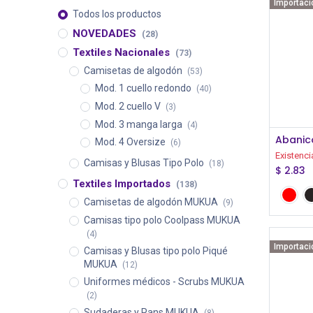
Importaci
Todos los productos
NOVEDADES
(28)
Textiles Nacionales
(73)
Camisetas de algodón
(53)
Mod. 1 cuello redondo
(40)
Mod. 2 cuello V
(3)
Mod. 3 manga larga
(4)
Abanic
Mod. 4 Oversize
(6)
Existenci
Camisas y Blusas Tipo Polo
(18)
$
2.83
Textiles Importados
(138)
Camisetas de algodón MUKUA
(9)
Camisas tipo polo Coolpass MUKUA
(4)
Importaci
Camisas y Blusas tipo polo Piqué
MUKUA
(12)
Uniformes médicos - Scrubs MUKUA
(2)
Sudaderas y Pans MUKUA
(8)