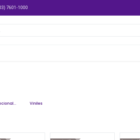
03) 7601-1000
Catálogos
Sucursales
Puntos de Entre
Promocionales
Viniles