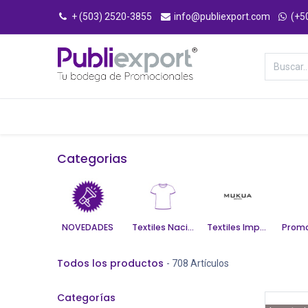
+ (503) 2520-3855
info@publiexport.com
(+5
Categorías
Inicio
Tienda
Categorias
NOVEDADES
Textiles Nacionales
Textiles Importados
Todos los productos
- 708 Artículos
Categorías