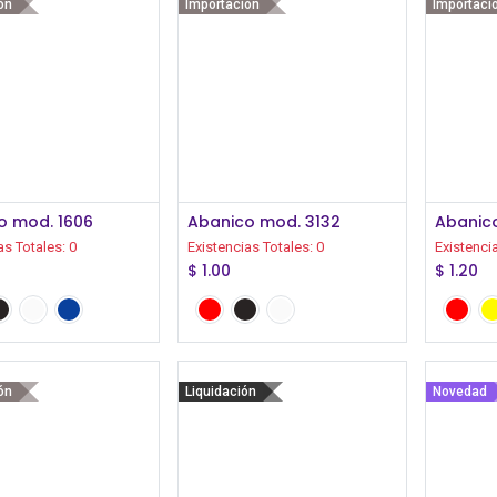
ón
Importación
Importaci
Iniciar Sesión
Iniciar Sesión
o mod. 1606
Abanico mod. 3132
Abanic
as Totales:
0
Existencias Totales:
0
Existenci
$
1.00
$
1.20
ón
Liquidación
Novedad