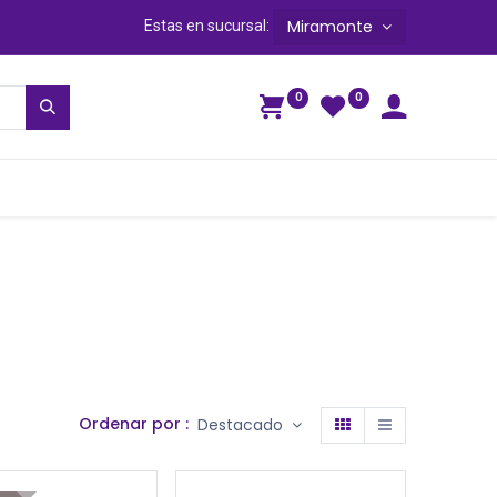
Miramonte
Estas en sucursal:
0
0
ga
Ordenar por :
Destacado