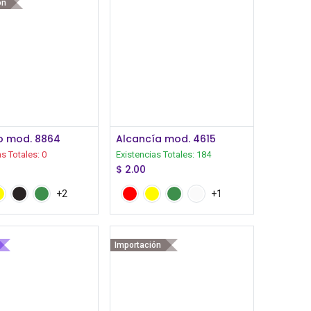
ón
Iniciar Sesión
Iniciar Sesión
o mod. 8864
Alcancía mod. 4615
as Totales:
0
Existencias Totales:
184
$
2.00
+2
+1
Importación