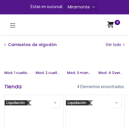
Miramonte
Estas en sucursal:
0
Camisetas de algodón
Ver todo
Mod. 1 cuello redondo
Mod. 2 cuello V
Mod. 3 manga larga
Mod. 4 Oversize
Tienda
4 Elementos encontrados.
Liquidación
Liquidación