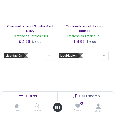
Camiseta mod. 3 color Azul
Camiseta mod. 3 color
Navy
Blanco
Existencias Totales:
288
Existencias Totales:
739
$
4.99
$
4.99
$
6.00
$
6.00
Liquidación
Liquidación
Filtros
Destacado
0
Camiseta mod. 3 color Gris
Camiseta mod. 3 color
Heather
Negro
Home
Search
Wishlist
Cuenta