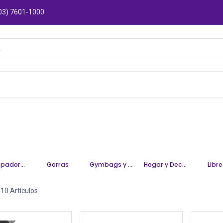
03) 7601-1000
Catálogos
Sucursales
Puntos de Entre
Destapadores y llaveros
Gorras
Gymbags y Mochilas
Hogar y Decoración
Libr
 10 Artículos