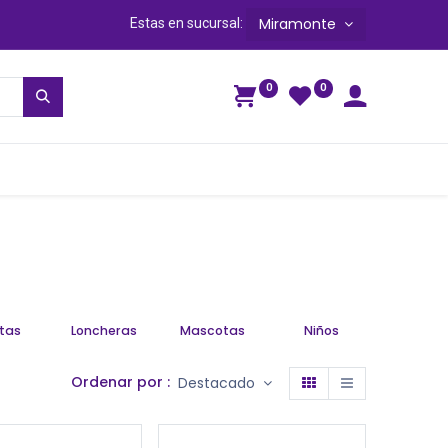
Miramonte
Estas en sucursal:
0
0
ga
etas
Loncheras
Mascotas
Niños
Ordenar por :
Destacado