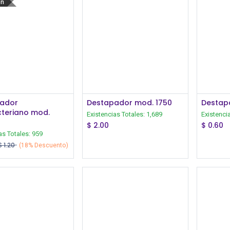
ón
Iniciar Sesión
Iniciar Sesión
ador
Destapador mod. 1750
Destap
cteriano mod.
Existencias Totales:
1,689
Existenci
$
2.00
$
0.60
as Totales:
959
$
1.20
(18% Descuento)