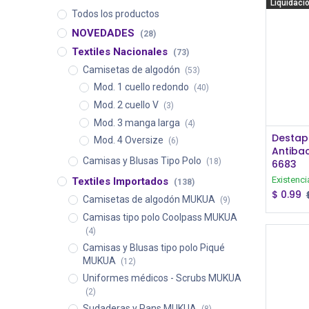
Liquidaci
Todos los productos
NOVEDADES
(28)
Textiles Nacionales
(73)
Camisetas de algodón
(53)
Mod. 1 cuello redondo
(40)
Mod. 2 cuello V
(3)
Mod. 3 manga larga
(4)
Destap
Mod. 4 Oversize
(6)
Antiba
Camisas y Blusas Tipo Polo
(18)
6683
Existenci
Textiles Importados
(138)
$
0.99
Camisetas de algodón MUKUA
(9)
Camisas tipo polo Coolpass MUKUA
(4)
Camisas y Blusas tipo polo Piqué
MUKUA
(12)
Uniformes médicos - Scrubs MUKUA
(2)
Sudaderas y Pans MUKUA
(8)