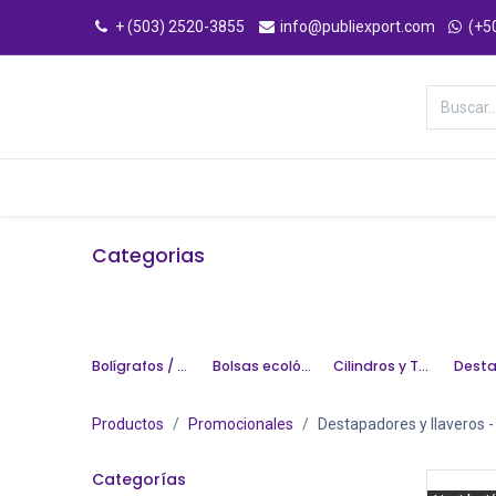
+ (503) 2520-3855
info@publiexport.com
(+5
Categorías
Inicio
Tienda
Categorias
Bolígrafos / Escritura
Bolsas ecológicas
Cilindros y Tazas
Productos
Promocionales
Destapadores y llaveros
-
Categorías