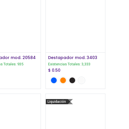
Iniciar Sesión
Iniciar Sesión
ador mod. 20584
Destapador mod. 3403
as Totales:
935
Existencias Totales:
3,333
$
0.50
Liquidación