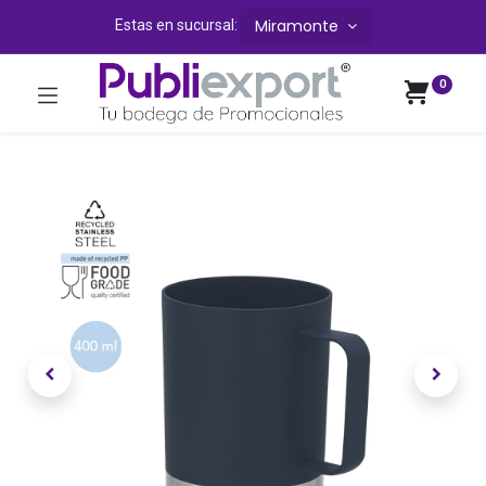
Miramonte
Estas en sucursal:
0