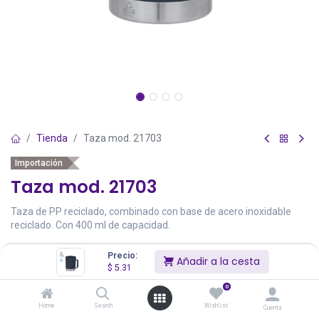
Tienda
Taza mod. 21703
Importación
Taza mod. 21703
Taza de PP reciclado, combinado con base de acero inoxidable
reciclado. Con 400 ml de capacidad.
$
5.31
$
7.00
Precio:
Añadir a la cesta
$
5.31
Precios incluyen IVA
Existencias Totales:
0
0
Home
Search
Wishlist
Cuenta
Color
Stock
Precio
Cantidad