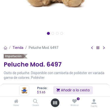
Tienda
Peluche Mod. 6497
Importación
Peluche Mod. 6497
Osito de peluche. Disponible con camiseta de poliéster en variada
gama de colores. Poliéster
$
5.65
Precio:
Añadir a la cesta
$
5.65
Precios incluyen IVA
Existencias Totales:
0
0
Home
Search
Wishlist
Cuenta
Color
Stock
Precio
Cantidad