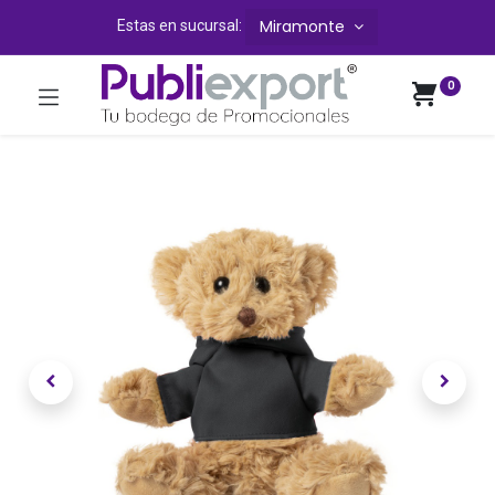
Miramonte
Estas en sucursal:
0