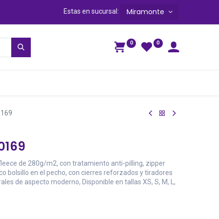
Miramonte
Estas en sucursal:
0
0
ga
0169
0169
leece de 280g/m2, con tratamiento anti-pilling, zipper
tico bolsillo en el pecho, con cierres reforzados y tiradores
rales de aspecto moderno, Disponible en tallas XS, S, M, L,