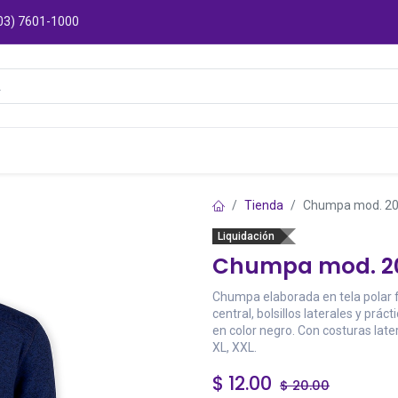
03) 7601-1000
Catálogos
Sucursales
Puntos de Entre
Tienda
Chumpa mod. 2
Liquidación
Chumpa mod. 2
Chumpa elaborada en tela polar f
central, bolsillos laterales y prác
en color negro. Con costuras late
XL, XXL.
$
12.00
$
20.00