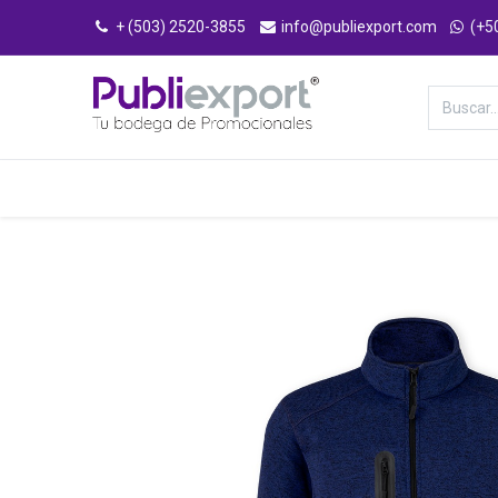
+ (503) 2520-3855
info@publiexport.com
(+5
Categorías
Inicio
Tienda