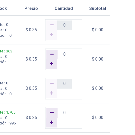
ock
Precio
Cantidad
Subtotal
te
:
0
$
0.35
$
0.00
na
:
0
ción
:
0
te
:
363
na
:
0
$
0.35
$
0.00
ción
:
te
:
0
$
0.35
$
0.00
na
:
0
ción
:
0
te
:
1,705
$
0.35
$
0.00
na
:
0
ción
:
996