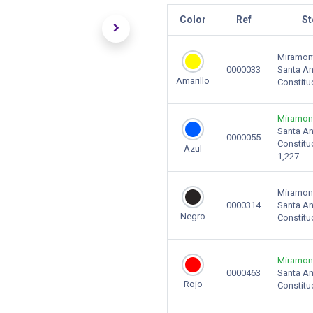
Color
Ref
St
Miramon
0000033
Santa A
Amarillo
Constitu
Miramon
Santa A
0000055
Constitu
Azul
1,227
Miramon
0000314
Santa A
Negro
Constitu
Miramon
0000463
Santa A
Rojo
Constitu