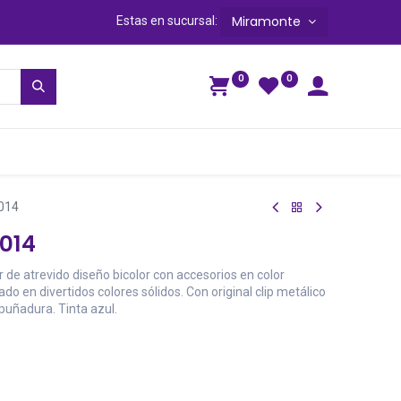
Miramonte
Estas en sucursal:
0
0
ga
5014
5014
de atrevido diseño bicolor con accesorios en color
o en divertidos colores sólidos. Con original clip metálico
uñadura. Tinta azul.