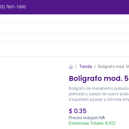
03) 7601-1000
Catálogos
Sucursales
Puntos de Entre
Tienda
Bolígrafo mod. 
Bolígrafo mod. 
Bolígrafo de mecanismo pulsador 
plateado y cuerpo de suave acabad
troquelado a juego y cómoda emp
$
0.35
Precios incluyen IVA
Existencias Totales:
8,922