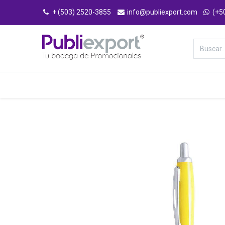
+ (503) 2520-3855
info@publiexport.com
(+5
Categorías
Inicio
Tienda