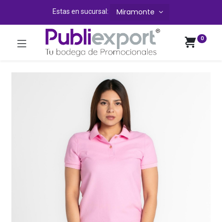
Miramonte
Estas en sucursal:
0