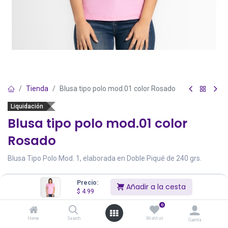
Tienda
Blusa tipo polo mod.01 color Rosado
Liquidación
Blusa tipo polo mod.01 color
Rosado
Blusa Tipo Polo Mod. 1, elaborada en Doble Piqué de 240 grs.
$
4.99
$
10.00
Precio:
Añadir a la cesta
Precios incluyen IVA
$
4.99
Existencias Totales:
35
0
Home
Search
Wishlist
Cuenta
Color
Atributo
Stock
Precio
Cantidad