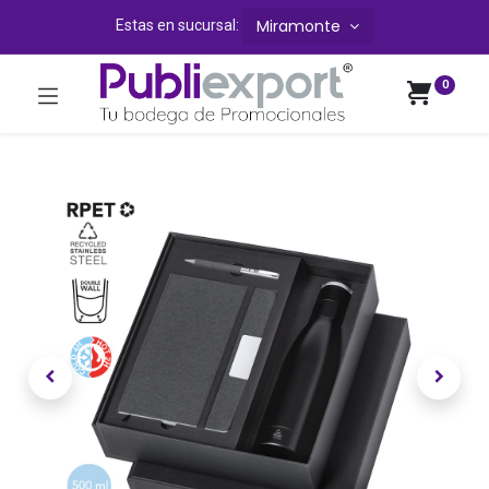
Miramonte
Estas en sucursal:
0