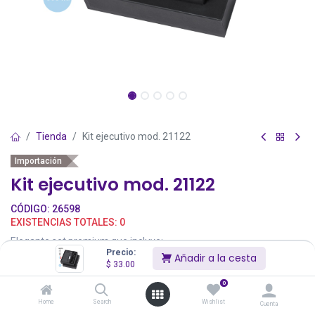
Tienda
Kit ejecutivo mod. 21122
Importación
Kit ejecutivo mod. 21122
CÓDIGO:
26598
EXISTENCIAS TOTALES:
0
Elegante set premium que incluye:
Precio:
Añadir a la cesta
$
33.00
Termo de doble capa en Acero Inox Reciclado de acabado negro
mate y de 500 ml de capacidad, con asa rígida de metal color plata
0
mate. Con logotipo acero inox.
Home
Search
Wishlist
Cuenta