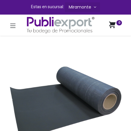
Miramonte
Estas en sucursal:
0