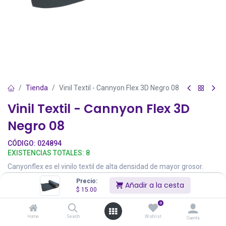
Tienda
Vinil Textil - Cannyon Flex 3D Negro 08
Vinil Textil - Cannyon Flex 3D
Negro 08
CÓDIGO:
024894
EXISTENCIAS TOTALES:
8
Canyonflex es el vinilo textil de alta densidad de mayor grosor.
Tiene un espesor de 800 micras y se caracteriza por su tacto
Precio:
Añadir a la cesta
suave. 100% PU es ecológico y resistente. Aplicar sobre tejidos
$
15.00
estándar (algodón/poliéster/mixto). Tiene liner sin adhesivo y se
0
pela con facilidad.
50 cm de ancho por metro lineal.
Home
Search
Wishlist
Cuenta
Recomendamos realizar el corte con una cuchilla de 60º.