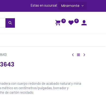
Miramonte
Estas en sucursal:
0
0
ga
 3643
 3643
e madera con cuerpo redondo de acabado natural y mina
a métrico en centímetros/pulgadas, borrador y
he de cartón reciclado.