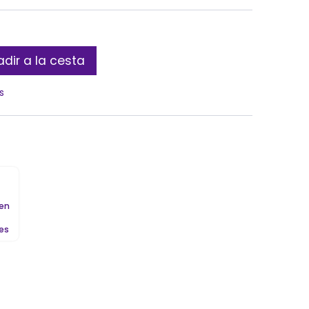
dir a la cesta
s
 en
les