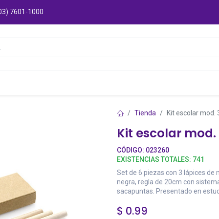
03) 7601-1000
Catálogos
Sucursales
Puntos de Entre
Tienda
Kit escolar mod.
Kit escolar mod.
CÓDIGO:
023260
EXISTENCIAS TOTALES:
741
Set de 6 piezas con 3 lápices d
negra, regla de 20cm con sistem
sacapuntas. Presentado en estuc
$
0.99