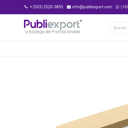
+ (503) 2520-3855
info@publiexport.com
(+5
Categorías
Inicio
Tienda