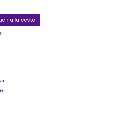
dir a la cesta
s
 en
les