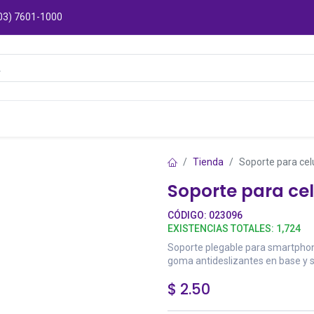
03) 7601-1000
Catálogos
Sucursales
Puntos de Entre
Tienda
Soporte para cel
Soporte para cel
CÓDIGO:
023096
EXISTENCIAS TOTALES:
1,724
Soporte plegable para smartphone
goma antideslizantes en base y s
$
2.50