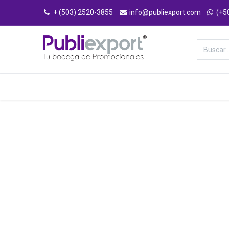
+ (503) 2520-3855
info@publiexport.com
(+5
Categorías
Inicio
Tienda