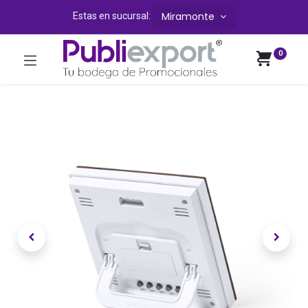
Miramonte
Estas en sucursal:
0