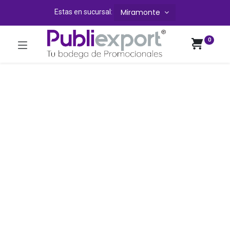
Miramonte
Estas en sucursal:
0