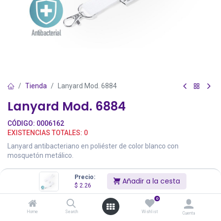
Tienda
Lanyard Mod. 6884
Lanyard Mod. 6884
CÓDIGO:
0006162
EXISTENCIAS TOTALES:
0
Lanyard antibacteriano en poliéster de color blanco con
mosquetón metálico.
$
2.26
Precio:
Añadir a la cesta
$
2.26
0
Precios incluyen IVA
Home
Search
Wishlist
Cuenta