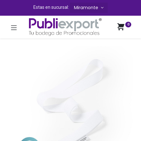
Miramonte
Estas en sucursal:
0