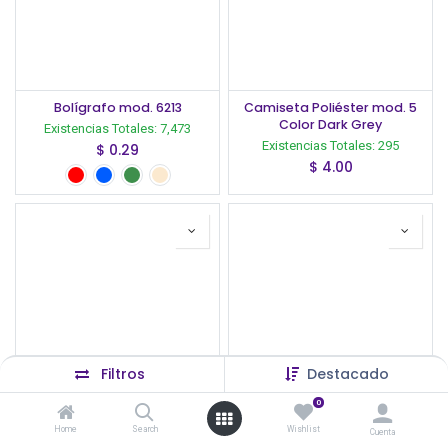
Bolígrafo mod. 6213
Camiseta Poliéster mod. 5
Color Dark Grey
Existencias Totales:
7,473
Existencias Totales:
295
$
0.29
$
4.00
Filtros
Destacado
0
Camiseta Poliéster mod. 5
Camiseta Poliéster mod. 5
Home
Search
Wishlist
Cuenta
Color Morado
Color Rojo