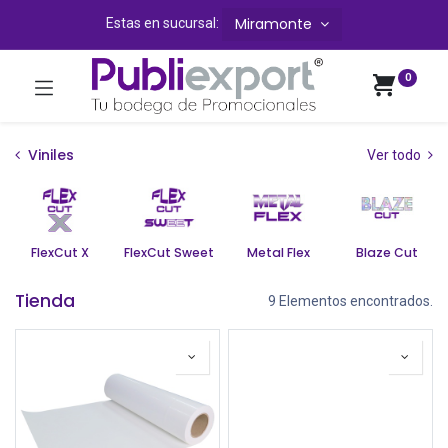
Miramonte
Estas en sucursal:
0
Viniles
Ver todo
FlexCut X
FlexCut Sweet
Metal Flex
Blaze Cut
Tienda
9 Elementos encontrados.