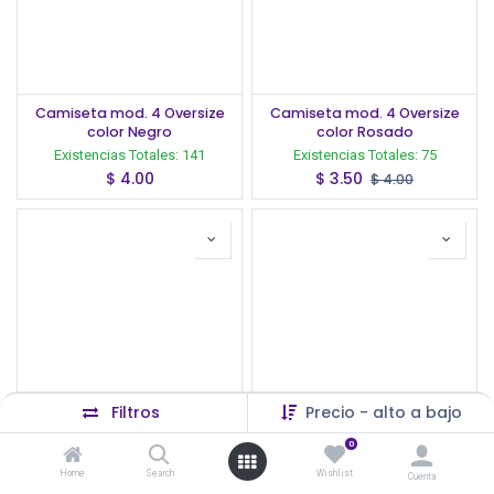
Camiseta mod. 4 Oversize
Camiseta mod. 4 Oversize
color Negro
color Rosado
Existencias Totales:
141
Existencias Totales:
75
$
4.00
$
3.50
$
4.00
Filtros
Precio - alto a bajo
0
Camiseta mod. 4 Oversize
Camiseta mod. 4 Oversize
color Blanco
color Dark Grey
Home
Search
Wishlist
Cuenta