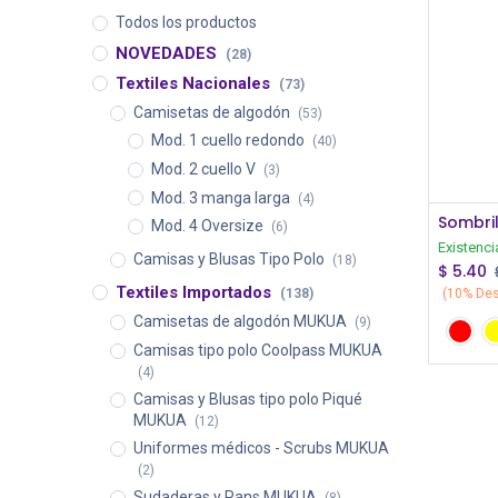
Todos los productos
NOVEDADES
(28)
Textiles Nacionales
(73)
Camisetas de algodón
(53)
Mod. 1 cuello redondo
(40)
Mod. 2 cuello V
(3)
Mod. 3 manga larga
(4)
Sombril
Mod. 4 Oversize
(6)
Existenci
Camisas y Blusas Tipo Polo
(18)
$
5.40
Textiles Importados
(10% De
(138)
Camisetas de algodón MUKUA
(9)
Camisas tipo polo Coolpass MUKUA
(4)
Camisas y Blusas tipo polo Piqué
MUKUA
(12)
Uniformes médicos - Scrubs MUKUA
(2)
Sudaderas y Pans MUKUA
(8)