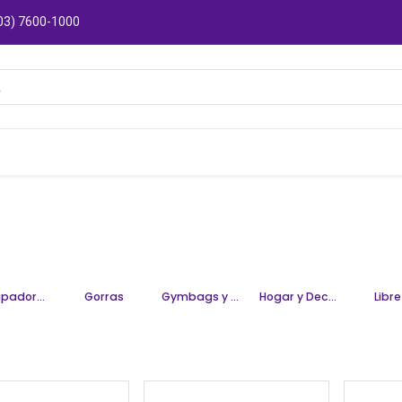
03) 7600-1000
Catálogos
Sucursales
Puntos de Entre
Destapadores y llaveros
Gorras
Gymbags y Mochilas
Hogar y Decoración
Libr