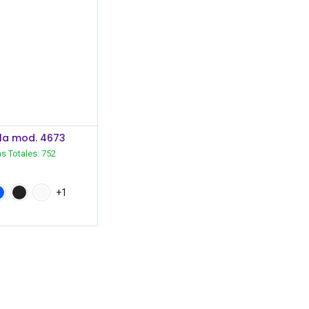
Iniciar Sesión
la mod. 4673
as Totales:
752
+1