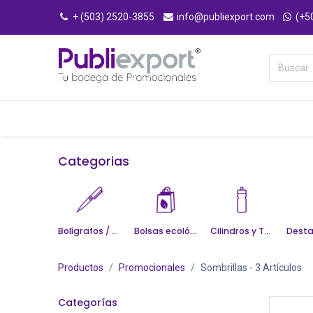
+ (503) 2520-3855
info@publiexport.com
(+5
Categorías
Inicio
Tienda
Categorias
Bolígrafos / Escritura
Bolsas ecológicas
Cilindros y Tazas
Productos
Promocionales
Sombrillas
- 3 Artículos
Categorías