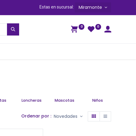
Miramonte
Estas en sucursal:
0
0
ga
etas
Loncheras
Mascotas
Niños
Ordenar por :
Novedades