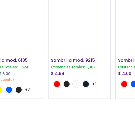
Iniciar Sesión
Iniciar Sesión
la mod. 6105
Sombrilla mod. 9215
Sombril
as Totales:
1,624
Existencias Totales:
1,387
Existenci
$
4.99
$
4.00
$
6.00
scuento)
+1
+2