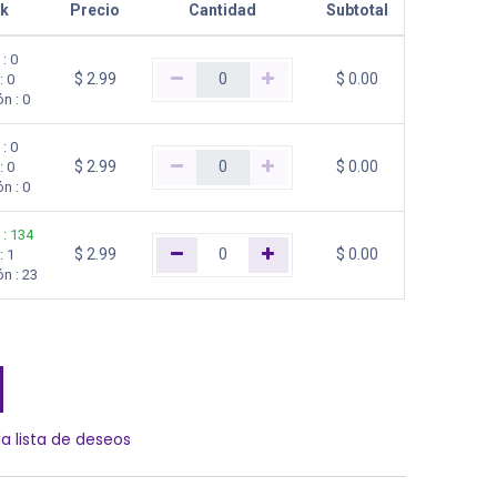
k
Precio
Cantidad
Subtotal
:
0
$
2.99
$
0.00
:
0
ón
:
0
:
0
$
2.99
$
0.00
:
0
ón
:
0
:
134
$
2.99
$
0.00
:
1
ón
:
23
la lista de deseos