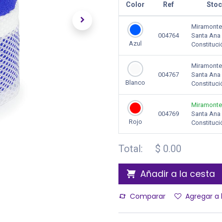
Color
Ref
Stoc
Miramonte
004764
Santa Ana
Azul
Constituci
Miramonte
004767
Santa Ana
Blanco
Constituci
Miramonte
004769
Santa Ana
Rojo
Constituci
Total:
$
0.00
Añadir a la cesta
Comparar
Agregar a 