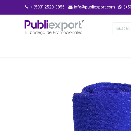
+ (503) 2520-3855
info@publiexport.com
(+5
Categorías
Inicio
Tienda