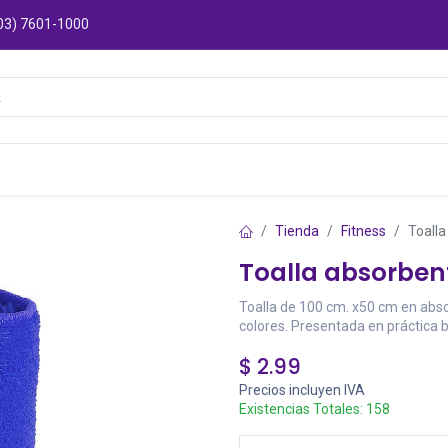
03) 7601-1000
Catálogos
Sucursales
Puntos de Entre
Tienda
Fitness
Toall
Toalla absorben
Toalla de 100 cm. x50 cm en abs
colores. Presentada en práctica b
$
2.99
Precios incluyen IVA
Existencias Totales:
158