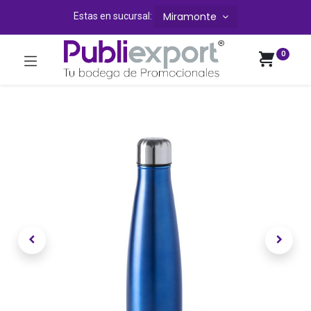
Miramonte
Estas en sucursal:
0