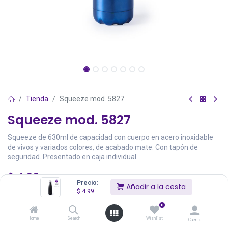
Tienda
Squeeze mod. 5827
Squeeze mod. 5827
Squeeze de 630ml de capacidad con cuerpo en acero inoxidable
de vivos y variados colores, de acabado mate. Con tapón de
seguridad. Presentado en caja individual.
$
4.99
Precio:
Añadir a la cesta
Precios incluyen IVA
$
4.99
Existencias Totales:
1,998
0
Home
Search
Wishlist
Cuenta
Color
Stock
Precio
Cantidad