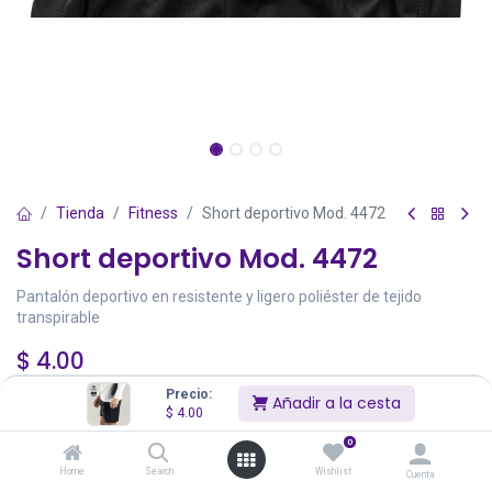
Tienda
Fitness
Short deportivo Mod. 4472
Short deportivo Mod. 4472
Pantalón deportivo en resistente y ligero poliéster de tejido
transpirable
$
4.00
Precios incluyen IVA
Precio:
Añadir a la cesta
Existencias Totales:
1,068
$
4.00
0
Color
Atributo
Stock
Precio
Cantidad
Home
Search
Wishlist
Cuenta