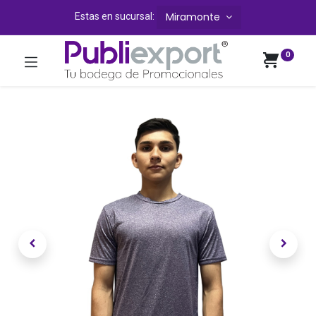
Miramonte
Estas en sucursal:
0