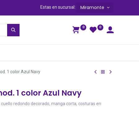
Miramonte
Estas en sucursal:
0
0
ga
d. 1 color Azul Navy
od. 1 color Azul Navy
 cuello redondo decorado, manga corta, costuras en