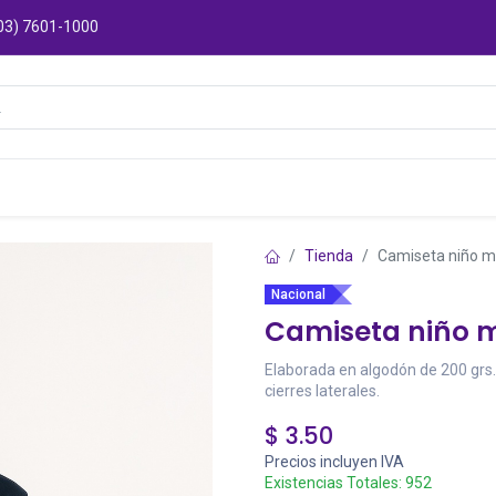
03) 7601-1000
Catálogos
Sucursales
Puntos de Entre
Tienda
Camiseta niño mo
Nacional
Camiseta niño m
Elaborada en algodón de 200 grs.
cierres laterales.
$
3.50
Precios incluyen IVA
Existencias Totales:
952