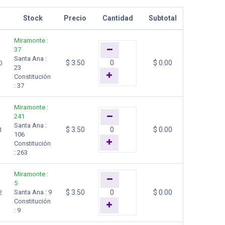
Stock
Precio
Cantidad
Subtotal
Miramonte
:
37
Santa Ana
:
$
3.50
$
0.00
0
23
Constitución
:
37
Miramonte
:
241
Santa Ana
:
$
3.50
$
0.00
1
106
Constitución
:
263
Miramonte
:
5
Santa Ana
:
9
$
3.50
$
0.00
2
Constitución
:
9