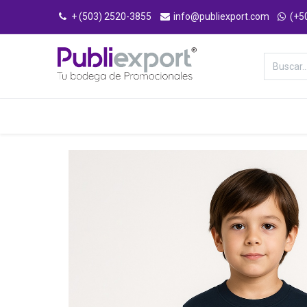
+ (503) 2520-3855
info@publiexport.com
(+5
Categorías
Inicio
Tienda