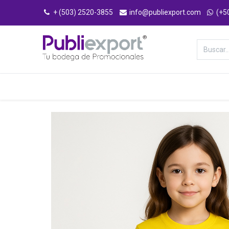
+ (503) 2520-3855
info@publiexport.com
(+5
Categorías
Inicio
Tienda