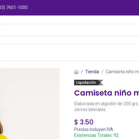
03) 7601-1000
Catálogos
Sucursales
Puntos de Entre
Tienda
Camiseta niño mo
Liquidación
Camiseta niño mo
Elaborada en algodón de 200 grs.
cierres laterales.
$
3.50
Precios incluyen IVA
Existencias Totales:
92