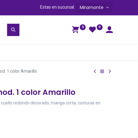
Miramonte
Estas en sucursal:
0
0
ga
d. 1 color Amarillo
d. 1 color Amarillo
 cuello redondo decorado, manga corta, costuras en