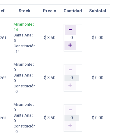
ef
Stock
Precio
Cantidad
Subtotal
Miramonte
:
14
Santa Ana
:
$
3.50
$
0.00
281
5
Constitución
:
14
Miramonte
:
0
Santa Ana
:
$
3.50
$
0.00
282
0
Constitución
:
0
Miramonte
:
0
Santa Ana
:
$
3.50
$
0.00
283
0
Constitución
:
0