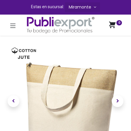
Miramonte
Estas en sucursal:
0