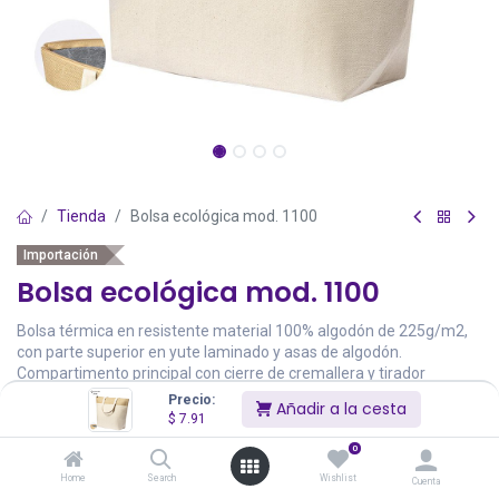
Tienda
Bolsa ecológica mod. 1100
Importación
Bolsa ecológica mod. 1100
Bolsa térmica en resistente material 100% algodón de 225g/m2,
con parte superior en yute laminado y asas de algodón.
Compartimento principal con cierre de cremallera y tirador
metálico, con interior isotermo de aluminio. De acabado cosido,
Precio:
Añadir a la cesta
con asas medianas reforzadas y resistencia hasta 7kg de peso.
$
7.91
0
$
7.91
Home
Search
Wishlist
Cuenta