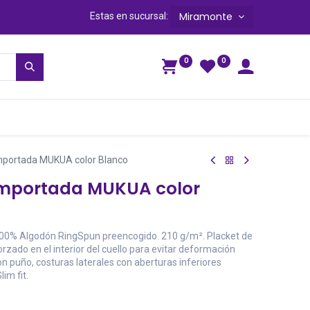
Miramonte
Estas en sucursal:
0
0
ga
importada MUKUA color Blanco
 importada MUKUA color
00% Algodón RingSpun preencogido. 210 g/m². Placket de
zado en el interior del cuello para evitar deformación
n puño, costuras laterales con aberturas inferiores
im fit.