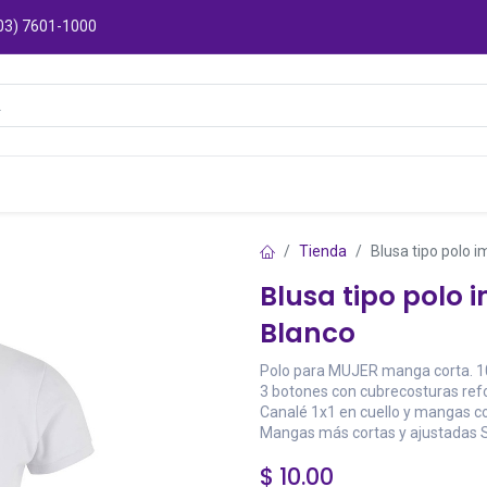
03) 7601-1000
Catálogos
Sucursales
Puntos de Entre
Tienda
Blusa tipo polo 
Blusa tipo polo
Blanco
Polo para MUJER manga corta. 1
3 botones con cubrecosturas refor
Canalé 1x1 en cuello y mangas co
Mangas más cortas y ajustadas Sl
$
10.00