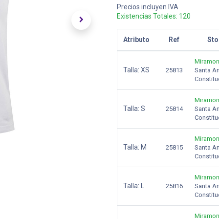
Precios incluyen IVA
Existencias Totales:
120
Atributo
Ref
Sto
Miramon
Talla:
XS
25813
Santa A
Constitu
Miramon
Talla:
S
25814
Santa A
Constitu
Miramon
Talla:
M
25815
Santa A
Constitu
Miramon
Talla:
L
25816
Santa A
Constitu
Miramon