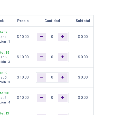
ck
Precio
Cantidad
Subtotal
te
:
9
$
10.00
$
0.00
na
:
1
ción
:
1
te
:
15
$
10.00
$
0.00
na
:
5
ción
:
3
te
:
9
$
10.00
$
0.00
na
:
0
ción
:
3
te
:
30
$
10.00
$
0.00
na
:
3
ción
:
4
te
:
13