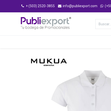
+ (503) 2520-3855
info@publiexport.com
(+5
Categorías
Inicio
Tienda