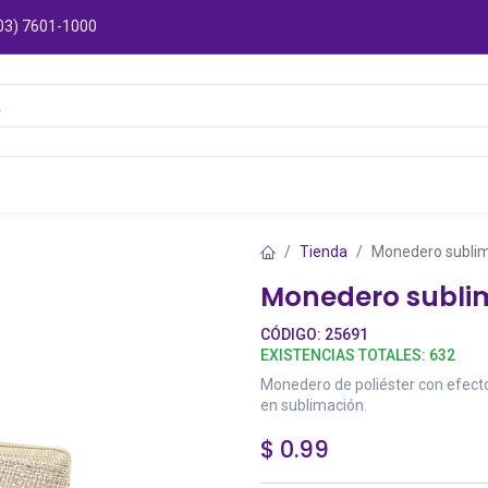
03) 7601-1000
Catálogos
Sucursales
Puntos de Entre
Tienda
Monedero subli
Monedero sublim
CÓDIGO:
25691
EXISTENCIAS TOTALES:
632
Monedero de poliéster con efecto
en sublimación.
$
0.99