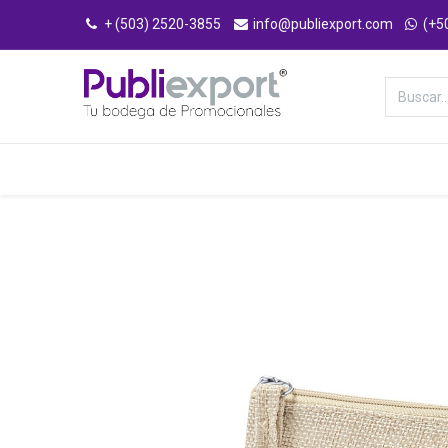
+ (503) 2520-3855
info@publiexport.com
(+5
Categorías
Inicio
Tienda