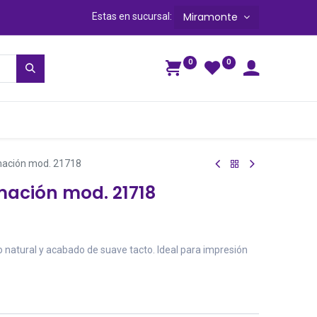
Miramonte
Estas en sucursal:
0
0
ga
mación mod. 21718
ación mod. 21718
 natural y acabado de suave tacto. Ideal para impresión