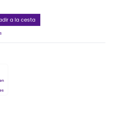
dir a la cesta
s
 en
les