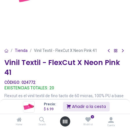
Tienda
Vinil Textil - FlexCut X Neon Pink 41
Vinil Textil - FlexCut X Neon Pink
41
CÓDIGO:
024772
EXISTENCIAS TOTALES:
20
Flexcut es el vinil textil de fino tacto de 60 micras, 100% PU a base
de agua, es ecológico, elástico y resistente. Tiene certificado
Precio:
Añadir a la cesta
OEKO-TEX Standard 100 para todos sus colores. Tiene liner de
$
6.99
limpieza rápida incluidos detalles pequeños. Precio por metro
0
líneal de 50 cm. de ancho. Hecho en Francia.
Home
Search
Wishlist
Cuenta
$
6.99