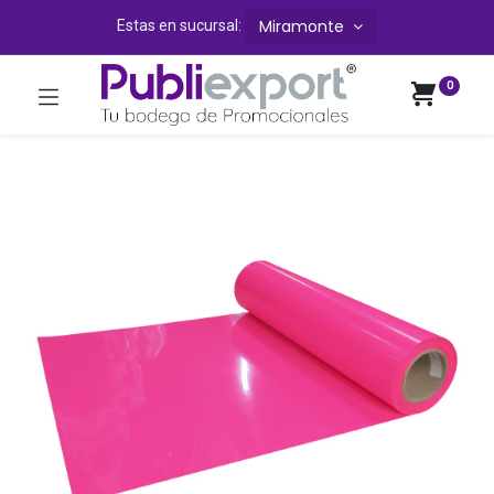
Miramonte
Estas en sucursal:
0