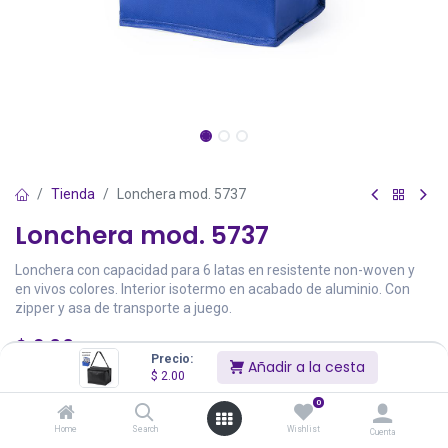
Tienda
Lonchera mod. 5737
Lonchera mod. 5737
Lonchera con capacidad para 6 latas en resistente non-woven y
en vivos colores. Interior isotermo en acabado de aluminio. Con
zipper y asa de transporte a juego.
$
2.00
Precio:
Añadir a la cesta
Precios incluyen IVA
$
2.00
Existencias Totales:
1,623
0
Home
Search
Wishlist
Cuenta
Color
Stock
Precio
Cantidad