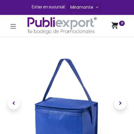
Miramonte
Estas en sucursal:
0