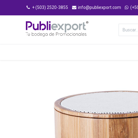
+ (503) 2520-3855
info@publiexport.com
(+5
Categorías
Inicio
Tienda