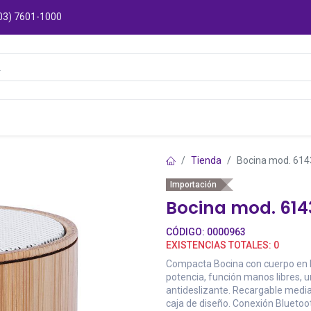
03) 7601-1000
Catálogos
Sucursales
Puntos de Entre
Tienda
Bocina mod. 614
Importación
Bocina mod. 614
CÓDIGO:
0000963
EXISTENCIAS TOTALES:
0
Compacta Bocina con cuerpo en b
potencia, función manos libres, u
antideslizante. Recargable media
caja de diseño. Conexión Bluetoo