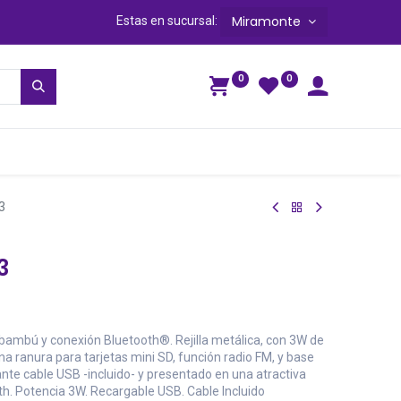
Miramonte
Estas en sucursal:
0
0
ga
3
3
ambú y conexión Bluetooth®. Rejilla metálica, con 3W de
na ranura para tarjetas mini SD, función radio FM, y base
nte cable USB -incluido- y presentado en una atractiva
th. Potencia 3W. Recargable USB. Cable Incluido