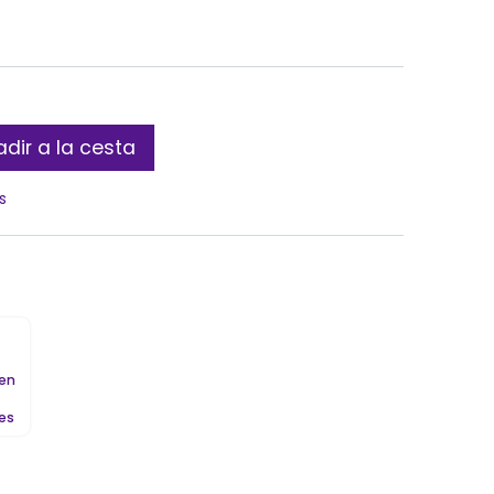
dir a la cesta
s
 en
les