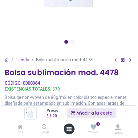
Tienda
Bolsa sublimación mod. 4478
Bolsa sublimación mod. 4478
CÓDIGO:
0000364
EXISTENCIAS TOTALES:
379
Bolsa de non-woven de 80g/m2 en color blanco especialmente
diseñada para estampado en sublimación. Con asas largas de
60cm y acabado cosido. 36 x 40 x cm | 29 gr.
Precio:
Añadir a la cesta
$
1.20
$
1.20
0
Home
Search
Wishlist
Cuenta