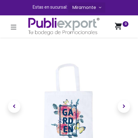
Miramonte
Estas en sucursal:
0