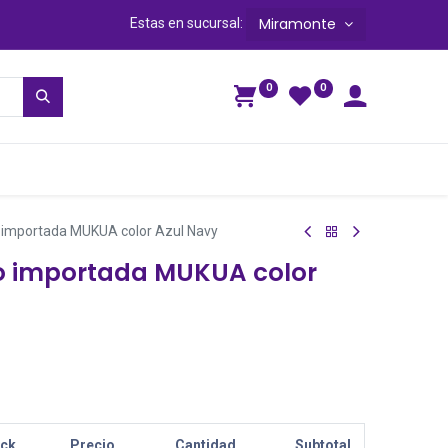
Miramonte
Estas en sucursal:
0
0
ga
o importada MUKUA color Azul Navy
o importada MUKUA color
ock
Precio
Cantidad
Subtotal