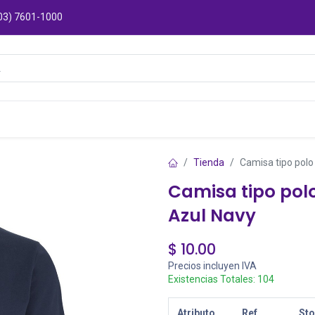
03) 7601-1000
Catálogos
Sucursales
Puntos de Entre
Tienda
Camisa tipo pol
Camisa tipo pol
Azul Navy
$
10.00
Precios incluyen IVA
Existencias Totales:
104
Atributo
Ref
St