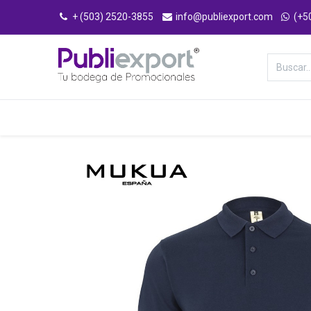
+ (503) 2520-3855
info@publiexport.com
(+5
Categorías
Inicio
Tienda