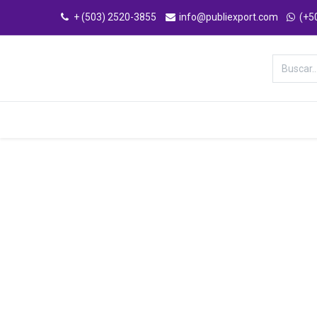
+ (503) 2520-3855
info@publiexport.com
(+5
Categorías
Inicio
Tienda