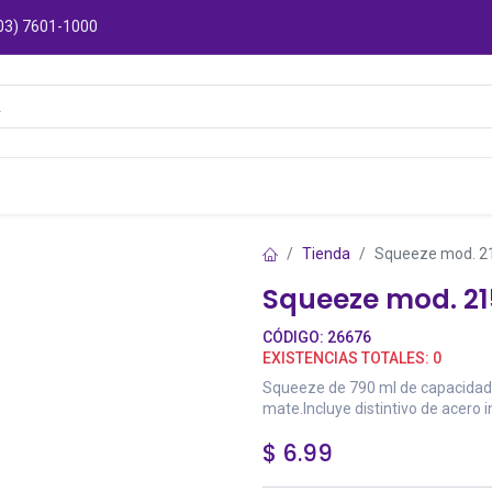
03) 7601-1000
Catálogos
Sucursales
Puntos de Entre
Tienda
Squeeze mod. 2
Squeeze mod. 2
CÓDIGO:
26676
EXISTENCIAS TOTALES:
0
Squeeze de 790 ml de capacidad,
mate.Incluye distintivo de acero i
$
6.99