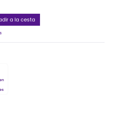
dir a la cesta
s
 en
les