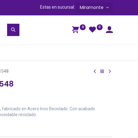
Miramonte
Estas en sucursal:
0
0
ga
1548
1548
 fabricado en Acero Inox Reciclado. Con acabado
noxidable reciclado.